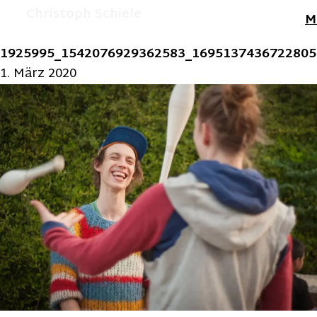
Christoph Schiele
M
1925995_1542076929362583_1695137436722805
1. März 2020