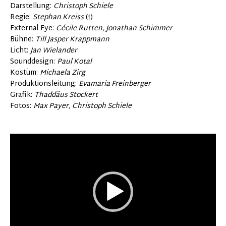
Darstellung:
Christoph Schiele
Regie:
Stephan Kreiss
(†)
External Eye:
Cécile Rutten, Jonathan Schimmer
Bühne:
Till Jasper Krappmann
Licht:
Jan Wielander
Sounddesign:
Paul Kotal
Kostüm:
Michaela Zirg
Produktionsleitung:
Evamaria Freinberger
Grafik:
Thaddäus Stockert
Fotos:
Max Payer, Christoph Schiele
Video
Player